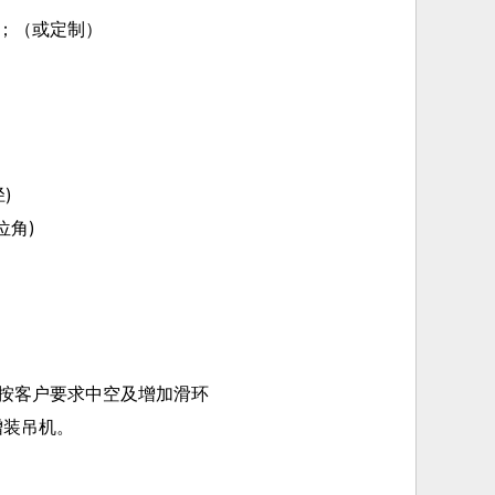
mm；（或定制）
)
位角)
按客户要求中空及增加滑环
装吊机。