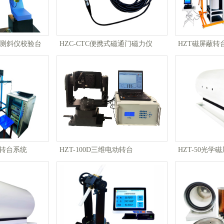
温测斜仪校验台
HZC-CTC便携式磁通门磁力仪
HZT磁屏蔽转
无磁转台系统
HZT-100D三维电动转台
HZT-50光学