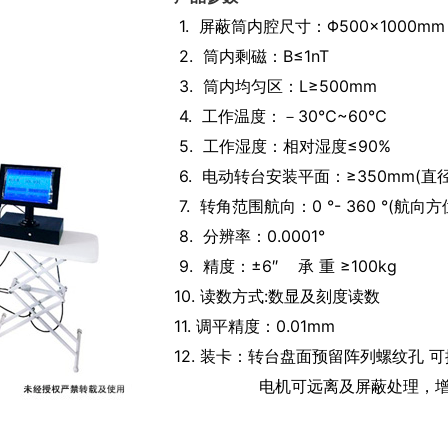
1. 屏蔽筒内腔尺寸：Φ500×1000
2. 筒内剩磁：B≤1nT
3. 筒内均匀区：L≥500mm
4. 工作温度：－30℃~60℃
5. 工作湿度：相对湿度≤90%
6. 电动转台安装平面：≥350mm(直径
7. 转角范围航向：0 °- 360 °(航向方
8. 分辨率：0.0001°
9. 精度：±6″
承 重 ≥100kg
10. 读数方式:数显及刻度读数
11. 调平精度：0.01mm
12. 装卡：转台盘面预留阵列螺纹孔
可
电机可远离及屏蔽处理，增