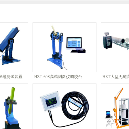
仪器测试装置
HZT-60S高精测斜仪调校台
HZT大型无磁