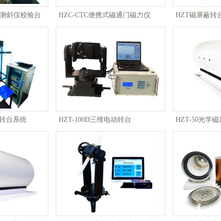
温测斜仪校验台
HZC-CTC便携式磁通门磁力仪
HZT磁屏蔽转
无磁转台系统
HZT-100D三维电动转台
HZT-50光学